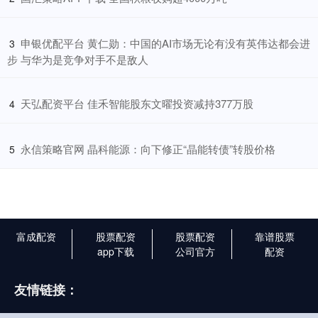
​申银优配平台 黄仁勋：中国的AI市场无论有没有英伟达都会进
3
步 与华为是竞争对手不是敌人
​天弘配资平台 佳禾智能股东文曜投资减持377万股
4
​永信策略官网 晶科能源：向下修正“晶能转债”转股价格
5
富成配资
股票配资
股票配资
靠谱股票
app下载
公司官方
配资
友情链接：