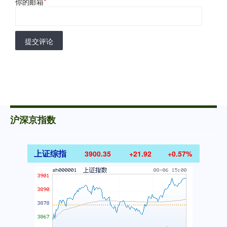
你的邮箱
*
提交评论
沪深京指数
上证综指
3900.35
+21.92
+0.57%