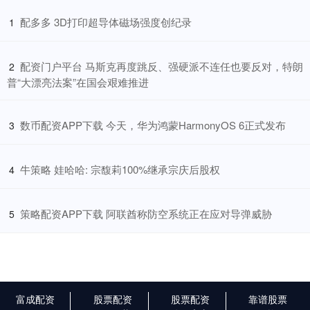
​配多多 3D打印超导体磁场强度创纪录
1
​配资门户平台 马斯克再度跳反、强硬派不连任也要反对，特朗
2
普“大漂亮法案”在国会艰难推进
​数币配资APP下载 今天，华为鸿蒙HarmonyOS 6正式发布
3
​牛策略 娃哈哈: 宗馥莉100%继承宗庆后股权
4
​策略配资APP下载 阿联酋称防空系统正在应对导弹威胁
5
富成配资
股票配资
股票配资
靠谱股票