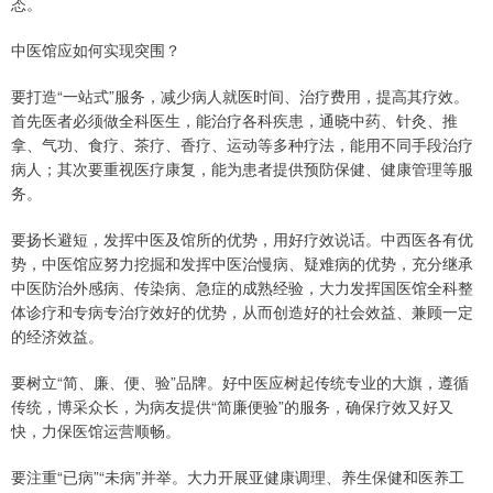
态。
中医馆应如何实现突围？
要打造“一站式”服务，减少病人就医时间、治疗费用，提高其疗效。
首先医者必须做全科医生，能治疗各科疾患，通晓中药、针灸、推
拿、气功、食疗、茶疗、香疗、运动等多种疗法，能用不同手段治疗
病人；其次要重视医疗康复，能为患者提供预防保健、健康管理等服
务。
要扬长避短，发挥中医及馆所的优势，用好疗效说话。中西医各有优
势，中医馆应努力挖掘和发挥中医治慢病、疑难病的优势，充分继承
中医防治外感病、传染病、急症的成熟经验，大力发挥国医馆全科整
体诊疗和专病专治疗效好的优势，从而创造好的社会效益、兼顾一定
的经济效益。
要树立“简、廉、便、验”品牌。好中医应树起传统专业的大旗，遵循
传统，博采众长，为病友提供“简廉便验”的服务，确保疗效又好又
快，力保医馆运营顺畅。
要注重“已病”“未病”并举。大力开展亚健康调理、养生保健和医养工