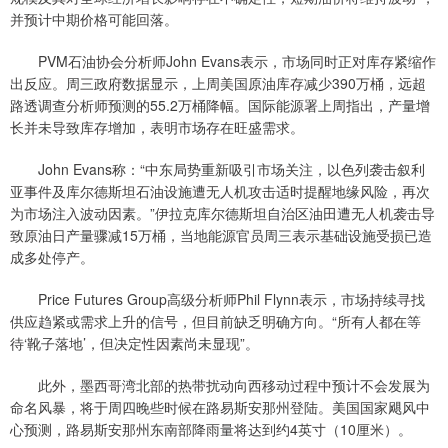
并预计中期价格可能回落。
PVM石油协会分析师John Evans表示，市场同时正对库存紧缩作
出反应。周三政府数据显示，上周美国原油库存减少390万桶，远超
路透调查分析师预测的55.2万桶降幅。国际能源署上周指出，产量增
长并未导致库存增加，表明市场存在旺盛需求。
John Evans称：“中东局势重新吸引市场关注，以色列袭击叙利
亚事件及库尔德斯坦石油设施遭无人机攻击适时提醒地缘风险，再次
为市场注入波动因素。”伊拉克库尔德斯坦自治区油田遭无人机袭击导
致原油日产量骤减15万桶，当地能源官员周三表示基础设施受损已造
成多处停产。
Price Futures Group高级分析师Phil Flynn表示，市场持续寻找
供应趋紧或需求上升的信号，但目前缺乏明确方向。“所有人都在等
待‘靴子落地’，但决定性因素尚未显现”。
此外，墨西哥湾北部的热带扰动向西移动过程中预计不会发展为
命名风暴，将于周四晚些时候在路易斯安那州登陆。美国国家飓风中
心预测，路易斯安那州东南部降雨量将达到约4英寸（10厘米）。