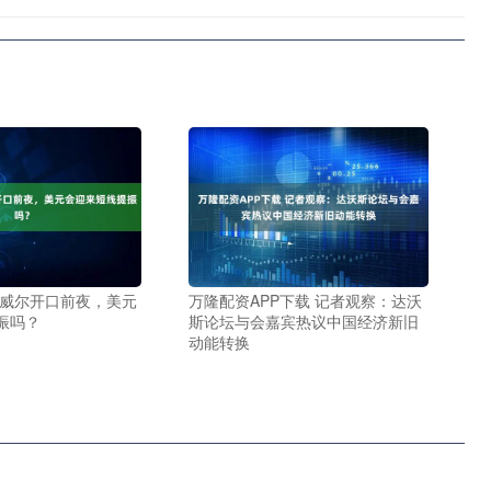
鲍威尔开口前夜，美元
万隆配资APP下载 记者观察：达沃
振吗？
斯论坛与会嘉宾热议中国经济新旧
动能转换