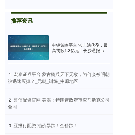
推荐资讯
申银策略平台 涉非法代孕，最
高罚款1.3亿元！长沙通报→
​宏泰证券平台 蒙古骑兵天下无敌，为何会被明朝
1
被迅速灭掉？_元朝_训练_中原地区
​誉信配资官网 美媒：特朗普政府审查马斯克公司
2
合同
​亚投行配资 油价暴跌！金价跌！
3