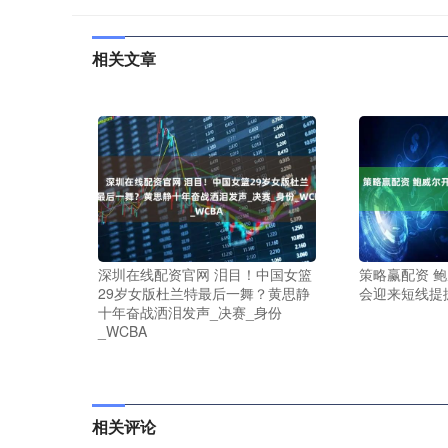
相关文章
深圳在线配资官网 泪目！中国女篮
策略赢配资 
29岁女版杜兰特最后一舞？黄思静
会迎来短线提
十年奋战洒泪发声_决赛_身份
_WCBA
相关评论