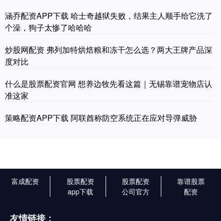
涵乔配资APP下载 哈士奇越狱失败，结果主人顺手给它洗了
个澡，狗子太惨了哈哈哈
炒股网配资 弗列加特烘焙粮和冻干怎么选？两大王牌产品深
度对比
什么是股票配资官网 想养边牧先看这篇｜无锡靠谱宠物店认
准这家
策略配资APP下载 阿联酋称防空系统正在应对导弹威胁
富成配资
股票配资
股票配资
靠谱股票
app下载
公司官方
配资
友情链接：