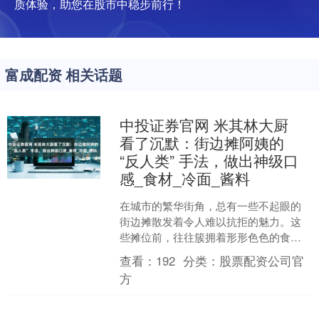
质体验，助您在股市中稳步前行！
富成配资 相关话题
中投证券官网 米其林大厨
看了沉默：街边摊阿姨的
“反人类” 手法，做出神级口
感_食材_冷面_酱料
在城市的繁华街角，总有一些不起眼的
街边摊散发着令人难以抗拒的魅力。这
些摊位前，往往簇拥着形形色色的食
客，他们不顾周遭的喧嚣与简陋，只为
查看：
192
分类：
股票配资公司官
一品那独特的美味。而在这些....
方