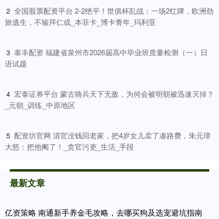
​全国股票配资平台 2-2绝平！世俱杯乱战：一场2红牌，欧洲劲
2
旅逃生，不输拜仁或_本菲卡_博卡青年_玛利亚
​泰丰配资 福建省泉州市2026届高中毕业班质量检测（一）日
3
语试题
​宏泰证券平台 蒙古骑兵天下无敌，为何会被明朝被迅速灭掉？
4
_元朝_训练_中原地区
​配资坊官网 清官没钱回老家，把4岁女儿卖了凑路费，朱元璋
5
大怒：把他阉了！_贪官污吏_生活_手段
最新文章
亿资策略 南通新手养金毛攻略，去哪买狗及选宠避坑指南