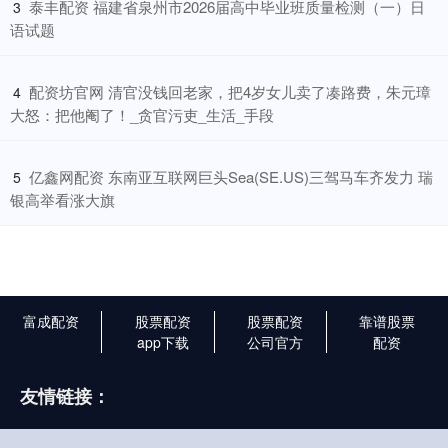
​泰丰配资 福建省泉州市2026届高中毕业班质量检测（一）日
3
语试题
​配资坊官网 清官没钱回老家，把4岁女儿卖了凑路费，朱元璋
4
大怒：把他阉了！_贪官污吏_生活_手段
​亿鑫网配资 东南亚互联网巨头Sea(SE.US)三驾马车齐发力 瑞
5
银高举看涨大旗
富成配资
股票配资
股票配资
靠谱股票
app下载
公司官方
配资
友情链接：