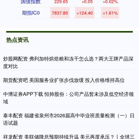
国债指数
229.65
+0.05
+0.02%
期指IC0
7837.80
+124.40
+1.61%
热点资讯
炒股网配资 弗列加特烘焙粮和冻干怎么选？两大王牌产品深
度对比
期货配资吧 美国服务业扩张步伐放缓 投入价格维持高位
中博证券APP下载 恒帅股份：公司产品暂未涉及低空经济领
域
泰丰配资 福建省泉州市2026届高中毕业班质量检测（一）日
语试题
祥龙配资 美联储降息预期持续升温 美元再度承压？丨全球三