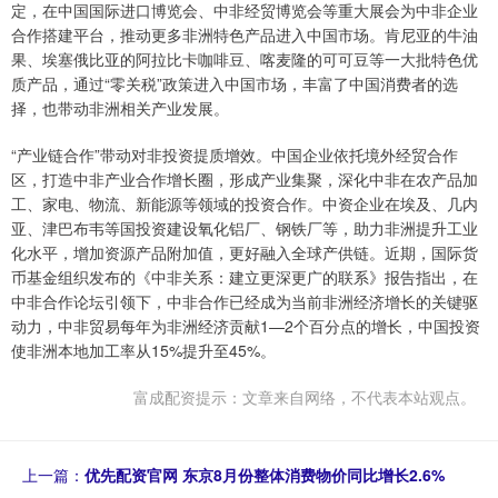
定，在中国国际进口博览会、中非经贸博览会等重大展会为中非企业
合作搭建平台，推动更多非洲特色产品进入中国市场。肯尼亚的牛油
果、埃塞俄比亚的阿拉比卡咖啡豆、喀麦隆的可可豆等一大批特色优
质产品，通过“零关税”政策进入中国市场，丰富了中国消费者的选
择，也带动非洲相关产业发展。
“产业链合作”带动对非投资提质增效。中国企业依托境外经贸合作
区，打造中非产业合作增长圈，形成产业集聚，深化中非在农产品加
工、家电、物流、新能源等领域的投资合作。中资企业在埃及、几内
亚、津巴布韦等国投资建设氧化铝厂、钢铁厂等，助力非洲提升工业
化水平，增加资源产品附加值，更好融入全球产供链。近期，国际货
币基金组织发布的《中非关系：建立更深更广的联系》报告指出，在
中非合作论坛引领下，中非合作已经成为当前非洲经济增长的关键驱
动力，中非贸易每年为非洲经济贡献1—2个百分点的增长，中国投资
使非洲本地加工率从15%提升至45%。
富成配资提示：文章来自网络，不代表本站观点。
上一篇：
优先配资官网 东京8月份整体消费物价同比增长2.6%