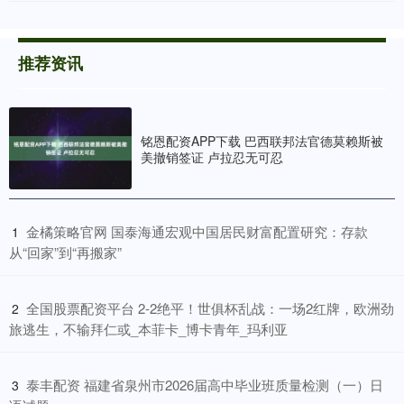
推荐资讯
铭恩配资APP下载 巴西联邦法官德莫赖斯被
美撤销签证 卢拉忍无可忍
​金橘策略官网 国泰海通宏观中国居民财富配置研究：存款
1
从“回家”到“再搬家”
​全国股票配资平台 2-2绝平！世俱杯乱战：一场2红牌，欧洲劲
2
旅逃生，不输拜仁或_本菲卡_博卡青年_玛利亚
​泰丰配资 福建省泉州市2026届高中毕业班质量检测（一）日
3