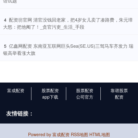
语试题
​配资坊官网 清官没钱回老家，把4岁女儿卖了凑路费，朱元璋
4
大怒：把他阉了！_贪官污吏_生活_手段
​亿鑫网配资 东南亚互联网巨头Sea(SE.US)三驾马车齐发力 瑞
5
银高举看涨大旗
富成配资
股票配资
股票配资
靠谱股票
app下载
公司官方
配资
友情链接：
Powered by
富成配资
RSS地图
HTML地图