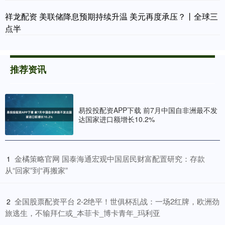
祥龙配资 美联储降息预期持续升温 美元再度承压？丨全球三
点半
推荐资讯
易投投配资APP下载 前7月中国自非洲最不发
达国家进口额增长10.2%
​金橘策略官网 国泰海通宏观中国居民财富配置研究：存款
1
从“回家”到“再搬家”
​全国股票配资平台 2-2绝平！世俱杯乱战：一场2红牌，欧洲劲
2
旅逃生，不输拜仁或_本菲卡_博卡青年_玛利亚