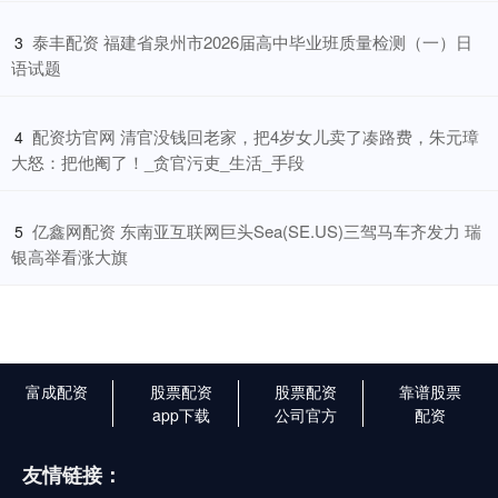
​泰丰配资 福建省泉州市2026届高中毕业班质量检测（一）日
3
语试题
​配资坊官网 清官没钱回老家，把4岁女儿卖了凑路费，朱元璋
4
大怒：把他阉了！_贪官污吏_生活_手段
​亿鑫网配资 东南亚互联网巨头Sea(SE.US)三驾马车齐发力 瑞
5
银高举看涨大旗
富成配资
股票配资
股票配资
靠谱股票
app下载
公司官方
配资
友情链接：