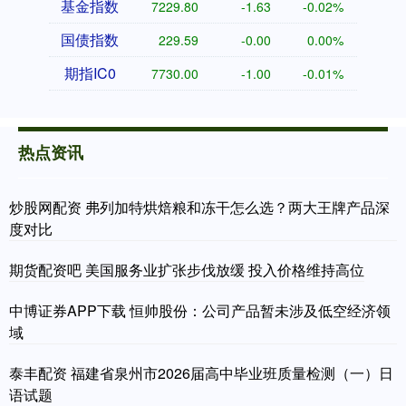
基金指数
7229.80
-1.63
-0.02%
国债指数
229.59
-0.00
0.00%
期指IC0
7730.00
-1.00
-0.01%
热点资讯
炒股网配资 弗列加特烘焙粮和冻干怎么选？两大王牌产品深
度对比
期货配资吧 美国服务业扩张步伐放缓 投入价格维持高位
中博证券APP下载 恒帅股份：公司产品暂未涉及低空经济领
域
泰丰配资 福建省泉州市2026届高中毕业班质量检测（一）日
语试题