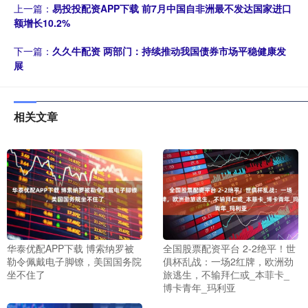
上一篇：
易投投配资APP下载 前7月中国自非洲最不发达国家进口
额增长10.2%
下一篇：
久久牛配资 两部门：持续推动我国债券市场平稳健康发
展
相关文章
华泰优配APP下载 博索纳罗被
全国股票配资平台 2-2绝平！世
勒令佩戴电子脚镣，美国国务院
俱杯乱战：一场2红牌，欧洲劲
坐不住了
旅逃生，不输拜仁或_本菲卡_
博卡青年_玛利亚