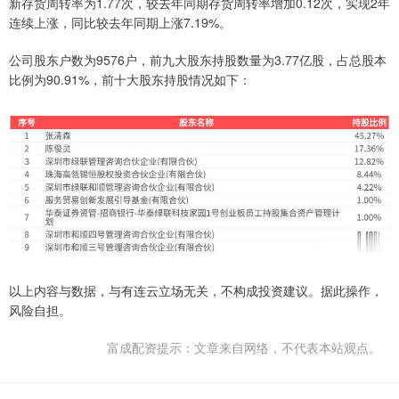
新存货周转率为1.77次，较去年同期存货周转率增加0.12次，实现2年
连续上涨，同比较去年同期上涨7.19%。
公司股东户数为9576户，前九大股东持股数量为3.77亿股，占总股本
比例为90.91%，前十大股东持股情况如下：
以上内容与数据，与有连云立场无关，不构成投资建议。据此操作，
风险自担。
富成配资提示：文章来自网络，不代表本站观点。