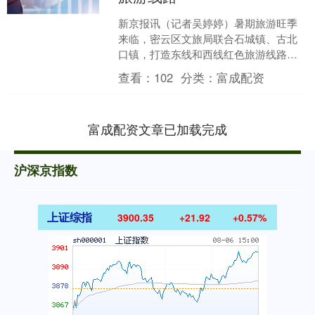
新京报讯（记者吴婷婷）暑期旅游旺季
来临，密云区文旅局联合石城镇、古北
口镇，打造东线和西线红色旅游线路，
为青少年及党建团体开启一场红色之
查看：
102
分类：
富成配资
旅。 西线以邓玉芬雕塑主题....
富成配资文章已加载完成
沪深京指数
上证综指
3900.35
+21.92
+0.57%