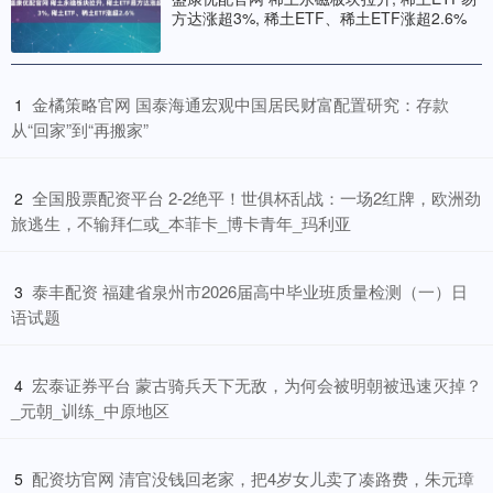
方达涨超3%, 稀土ETF、稀土ETF涨超2.6%
​金橘策略官网 国泰海通宏观中国居民财富配置研究：存款
1
从“回家”到“再搬家”
​全国股票配资平台 2-2绝平！世俱杯乱战：一场2红牌，欧洲劲
2
旅逃生，不输拜仁或_本菲卡_博卡青年_玛利亚
​泰丰配资 福建省泉州市2026届高中毕业班质量检测（一）日
3
语试题
​宏泰证券平台 蒙古骑兵天下无敌，为何会被明朝被迅速灭掉？
4
_元朝_训练_中原地区
​配资坊官网 清官没钱回老家，把4岁女儿卖了凑路费，朱元璋
5