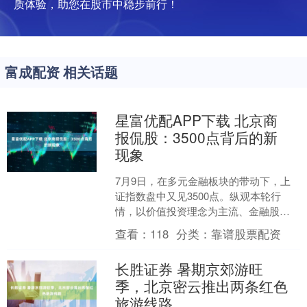
质体验，助您在股市中稳步前行！
富成配资 相关话题
星富优配APP下载 北京商
报侃股：3500点背后的新
现象
7月9日，在多元金融板块的带动下，上
证指数盘中又见3500点。纵观本轮行
情，以价值投资理念为主流、金融股为
代表的绩优股价值回归，生物医药、人
查看：
118
分类：
靠谱股票配资
工智能等硬科技股百花....
长胜证券 暑期京郊游旺
季，北京密云推出两条红色
旅游线路