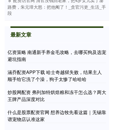
​配资坊官网 清官没钱回老家，把4岁女儿卖了凑
5
路费，朱元璋大怒：把他阉了！_贪官污吏_生活_手
段
最新文章
亿资策略 南通新手养金毛攻略，去哪买狗及选宠
避坑指南
涵乔配资APP下载 哈士奇越狱失败，结果主人
顺手给它洗了个澡，狗子太惨了哈哈哈
炒股网配资 弗列加特烘焙粮和冻干怎么选？两大
王牌产品深度对比
什么是股票配资官网 想养边牧先看这篇｜无锡靠
谱宠物店认准这家