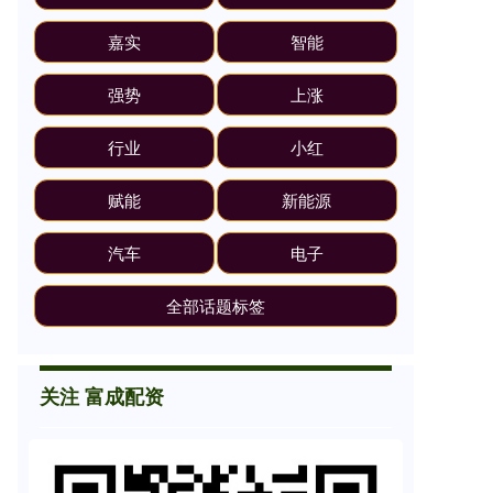
嘉实
智能
强势
上涨
行业
小红
赋能
新能源
汽车
电子
全部话题标签
关注 富成配资