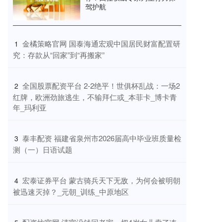
驾护航
​金橘策略官网 国泰海通宏观中国居民财富配置研
1
究：存款从“回家”到“再搬家”
​全国股票配资平台 2-2绝平！世俱杯乱战：一场2
2
红牌，欧洲劲旅逃生，不输拜仁或_本菲卡_博卡青
年_玛利亚
​泰丰配资 福建省泉州市2026届高中毕业班质量检
3
测（一）日语试题
​宏泰证券平台 蒙古骑兵天下无敌，为何会被明朝
4
被迅速灭掉？_元朝_训练_中原地区