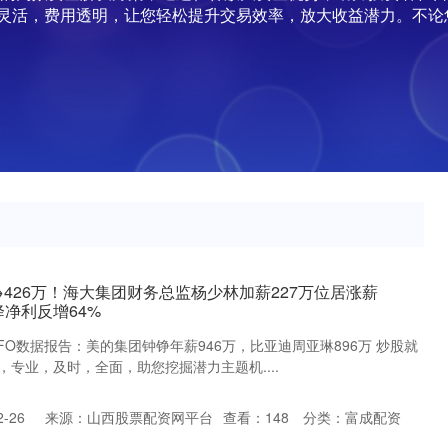
灵活，费用透明，让您轻松提升交易效率，放大收益潜力。不论
→426万！海大集团财务总监杨少林加薪227万位居涨薪
净利反增64%
CFO数据报告：美的集团钟铮年薪946万，比亚迪周亚琳896万 炒股就
专业，及时，全面，助您挖掘潜力主题机....
-26
来源：山西股票配资网平台
查看：
148
分类：
富成配资