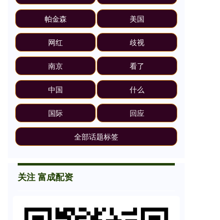
帕金森
美国
网红
歧视
南京
看了
中国
什么
国际
回应
全部话题标签
关注 富成配资