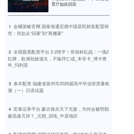
育厅如此回应
​金橘策略官网 国泰海通宏观中国居民财富配置研
1
究：存款从“回家”到“再搬家”
​全国股票配资平台 2-2绝平！世俱杯乱战：一场2
2
红牌，欧洲劲旅逃生，不输拜仁或_本菲卡_博卡青
年_玛利亚
​泰丰配资 福建省泉州市2026届高中毕业班质量检
3
测（一）日语试题
​宏泰证券平台 蒙古骑兵天下无敌，为何会被明朝
4
被迅速灭掉？_元朝_训练_中原地区