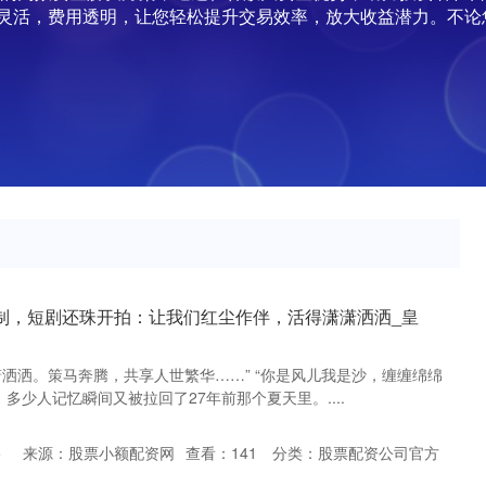
灵活，费用透明，让您轻松提升交易效率，放大收益潜力。不论
制，短剧还珠开拍：让我们红尘作伴，活得潇潇洒洒_皇
潇洒洒。策马奔腾，共享人世繁华……” “你是风儿我是沙，缠缠绵绵
，多少人记忆瞬间又被拉回了27年前那个夏天里。....
5
来源：股票小额配资网
查看：
141
分类：
股票配资公司官方