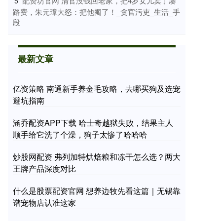
​配资坊官网 清官没钱回老家，把4岁女儿卖了凑
5
路费，朱元璋大怒：把他阉了！_贪官污吏_生活_手
段
最新文章
亿资策略 南通新手养金毛攻略，去哪买狗及选宠
避坑指南
涵乔配资APP下载 哈士奇越狱失败，结果主人
顺手给它洗了个澡，狗子太惨了哈哈哈
炒股网配资 弗列加特烘焙粮和冻干怎么选？两大
王牌产品深度对比
什么是股票配资官网 想养边牧先看这篇｜无锡靠
谱宠物店认准这家