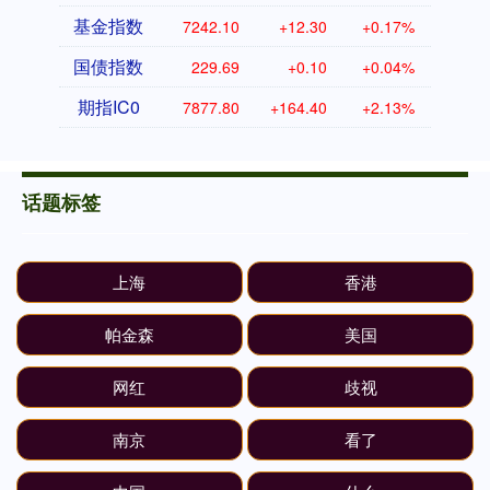
基金指数
7242.10
+12.30
+0.17%
国债指数
229.69
+0.10
+0.04%
期指IC0
7877.80
+164.40
+2.13%
话题标签
上海
香港
帕金森
美国
网红
歧视
南京
看了