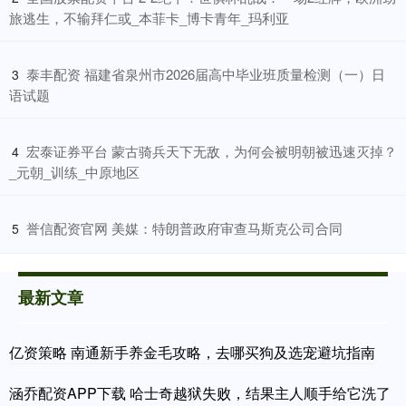
旅逃生，不输拜仁或_本菲卡_博卡青年_玛利亚
​泰丰配资 福建省泉州市2026届高中毕业班质量检测（一）日
3
语试题
​宏泰证券平台 蒙古骑兵天下无敌，为何会被明朝被迅速灭掉？
4
_元朝_训练_中原地区
​誉信配资官网 美媒：特朗普政府审查马斯克公司合同
5
最新文章
亿资策略 南通新手养金毛攻略，去哪买狗及选宠避坑指南
涵乔配资APP下载 哈士奇越狱失败，结果主人顺手给它洗了