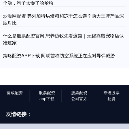
个澡，狗子太惨了哈哈哈
炒股网配资 弗列加特烘焙粮和冻干怎么选？两大王牌产品深
度对比
什么是股票配资官网 想养边牧先看这篇｜无锡靠谱宠物店认
准这家
策略配资APP下载 阿联酋称防空系统正在应对导弹威胁
富成配资
股票配资
股票配资
靠谱股票
app下载
公司官方
配资
友情链接：