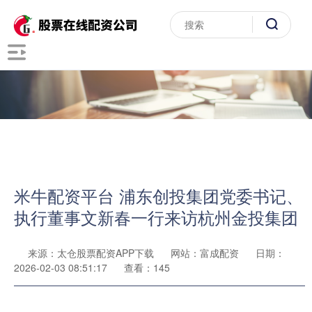
米牛配资平台 浦东创投集团党委书记、
执行董事文新春一行来访杭州金投集团
来源：太仓股票配资APP下载
网站：富成配资
日期：
2026-02-03 08:51:17
查看：145