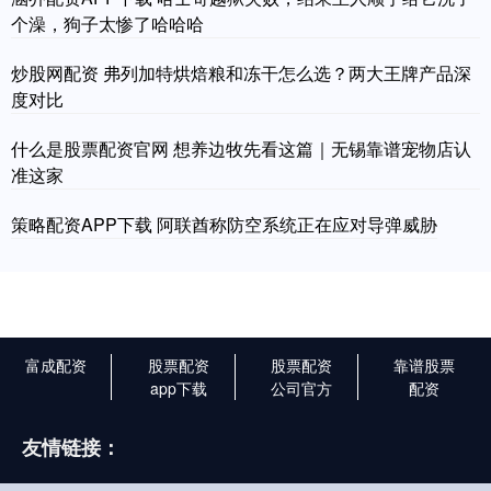
个澡，狗子太惨了哈哈哈
炒股网配资 弗列加特烘焙粮和冻干怎么选？两大王牌产品深
度对比
什么是股票配资官网 想养边牧先看这篇｜无锡靠谱宠物店认
准这家
策略配资APP下载 阿联酋称防空系统正在应对导弹威胁
富成配资
股票配资
股票配资
靠谱股票
app下载
公司官方
配资
友情链接：