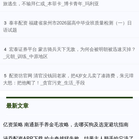
旅逃生，不输拜仁或_本菲卡_博卡青年_玛利亚
​泰丰配资 福建省泉州市2026届高中毕业班质量检测（一）日
3
语试题
​宏泰证券平台 蒙古骑兵天下无敌，为何会被明朝被迅速灭掉？
4
_元朝_训练_中原地区
​配资坊官网 清官没钱回老家，把4岁女儿卖了凑路费，朱元璋
5
大怒：把他阉了！_贪官污吏_生活_手段
最新文章
亿资策略 南通新手养金毛攻略，去哪买狗及选宠避坑指南
涵乔配资APP下载 哈士奇越狱失败，结果主人顺手给它洗了